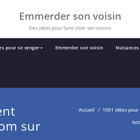
Emmerder son voisin
Des idées pour faire chier ses voisins
es pour se venger
Emmerder son voisin
Nuisances 
ent
Accueil
/
1001 idées pour 
om sur
let