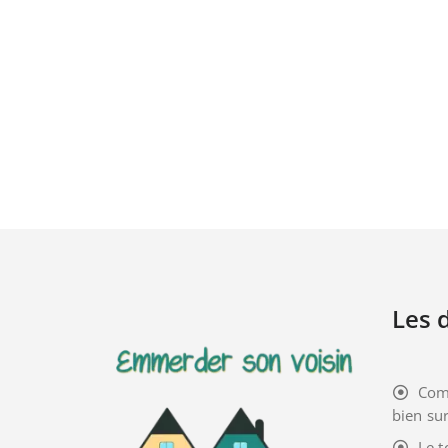
Les d
Com
bien sur
Le t