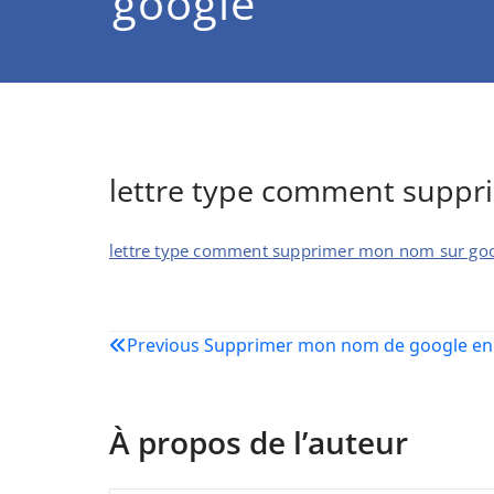
google
lettre type comment suppr
lettre type comment supprimer mon nom sur go
Navigation
Previous
Supprimer mon nom de google en 
de
l’article
À propos de l’auteur