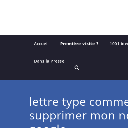
Skip
to
content
Accueil
Première visite ?
1001 idé
Dans la Presse
lettre type comm
supprimer mon n