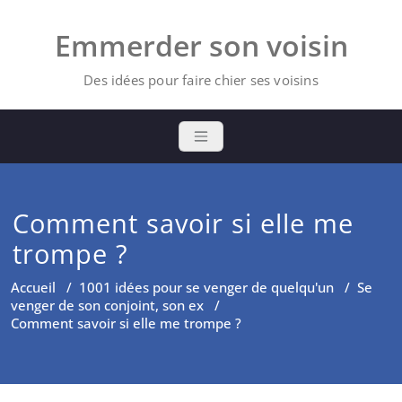
Skip
to
Emmerder son voisin
content
Des idées pour faire chier ses voisins
Comment savoir si elle me
trompe ?
Accueil
/
1001 idées pour se venger de quelqu'un
/
Se
venger de son conjoint, son ex
/
Comment savoir si elle me trompe ?