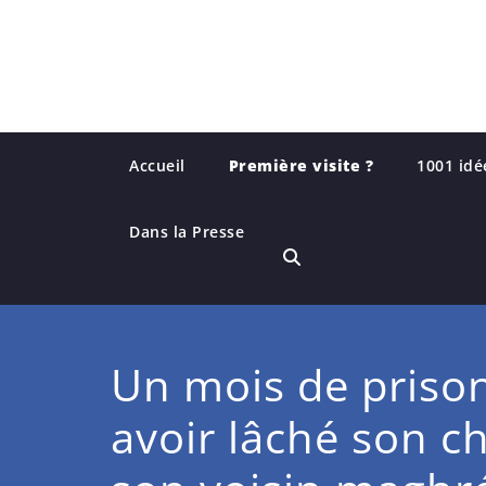
Skip
to
content
Accueil
Première visite ?
1001 idé
Dans la Presse
Un mois de priso
avoir lâché son c