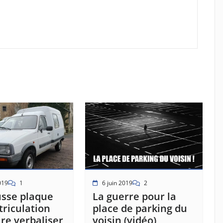
6 juin 2019
2
2019
1
La guerre pour la
usse plaque
place de parking du
riculation
voisin (vidéo)
ire verbaliser