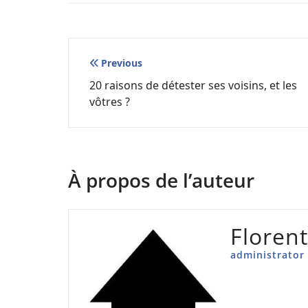
Navigation
Previous
20 raisons de détester ses voisins, et les
de
vôtres ?
l’article
À propos de l’auteur
Floren
administrator