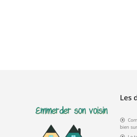
Les d
Com
bien sur
Le t