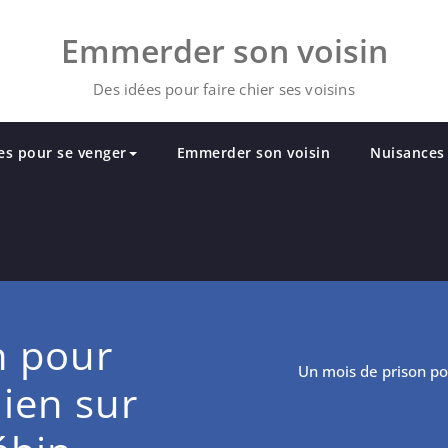
Emmerder son voisin
Des idées pour faire chier ses voisins
es pour se venger
Emmerder son voisin
Nuisances 
n pour
Un mois de prison po
hien sur